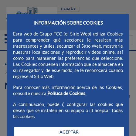
WEB AQUALIA
WEB AJUNTAMENT
INFORMACIÓN SOBRE COOKIES
Esta web de Grupo FCC (el Sitio Web) utiliza Cookies
para comprender qué secciones le resultan más
interesantes y útiles, securizar el Sitio Web, mostrarle
nuestras localizaciones y reproducir videos online, así
como para mantener las preferencias que seleccione.
Transparència
Transparència
Las Cookies contienen información que se almacena en
Aqualia Ayto. El Vendrell (Tomoví)
su navegador y, de este modo, se le reconocerá cuando
Normativa aplicable
regrese al Sitio Web.
Normativa aplicable
Para conocer más información acerca de las Cookies,
consulte nuestra
Política de Cookies.
Reglament del Servei d’Abastament d’Aigua Potable en el
A continuación, puede i) configurar las cookies que
municipi del Vendrell, BOPT de 23/01/2013
desea que se instalen en su equipo o ii) aceptar todas
Ordenança Fiscal Núm 9. Taxa de Clavegueram
las cookies.
Ordenança Fiscal Núm. 10. Taxa pel subministrament
municipal d’Aigua
ACEPTAR