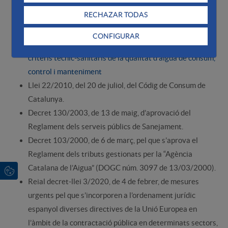
Ordenança Fiscal Núm. 35. Reguladora de preus públic i
RECHAZAR TODAS
cànons o tarifes subjectes a règim d'autorització
administrativa.
CONFIGURAR
RD 3/2023, del 10 de gener, en el què s'estableixen els
criteris tècnic-sanitaris de la qualitat d'aigua de consum,
control i manteniment
Llei 22/2010, del 20 de juliol, del Códig de Consum de
Catalunya.
Decret 130/2003, de 13 de maig, d’aprovació del
Reglament dels serveis públics de Sanejament.
Decret 103/2000, de 6 de març, pel que s’aprova el
Reglament dels tributs gestionats per la “Agència
Catalana de l’Aigua” (DOGC núm. 3097 de 13/03/2000).
Reial decret-llei 3/2020, de 4 de febrer, de mesures
urgents pel que s’incorporen a l’ordenament jurídic
espanyol diverses directives de la Unió Europea en
l’àmbit de la contractació pública en determinats sectors,