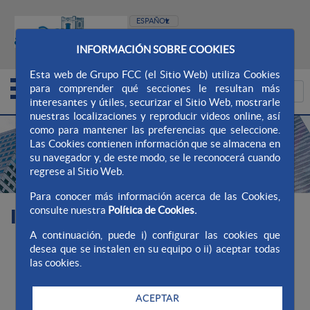
INFORMACIÓN SOBRE COOKIES
WEB AQUALIA
WEB AYUNTAMIENTO
Esta web de Grupo FCC (el Sitio Web) utiliza Cookies
para comprender qué secciones le resultan más
interesantes y útiles, securizar el Sitio Web, mostrarle
nuestras localizaciones y reproducir videos online, así
como para mantener las preferencias que seleccione.
Las Cookies contienen información que se almacena en
su navegador y, de este modo, se le reconocerá cuando
regrese al Sitio Web.
Para conocer más información acerca de las Cookies,
consulte nuestra
Política de Cookies.
Información económica
A continuación, puede i) configurar las cookies que
desea que se instalen en su equipo o ii) aceptar todas
las cookies.
Cuentas anuales 2019
Cuentas anuales 2020
ACEPTAR
Cuentas anuales 2021