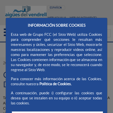
WEB AQUALIA
WEB AYUNTAMIENTO
INFORMACIÓN SOBRE COOKIES
Esta web de Grupo FCC (el Sitio Web) utiliza Cookies
para comprender qué secciones le resultan más
interesantes y útiles, securizar el Sitio Web, mostrarle
nuestras localizaciones y reproducir videos online, así
como para mantener las preferencias que seleccione.
Las Cookies contienen información que se almacena en
20/06/2018
su navegador y, de este modo, se le reconocerá cuando
regrese al Sitio Web.
CONVOCATÒRIA DE LLOC
Para conocer más información acerca de las Cookies,
DE TREBALL
consulte nuestra
Política de Cookies.
A continuación, puede i) configurar las cookies que
TASQUES A DESENVOLUPAR: ASSISTIR I DONAR SUPORT COM A
desea que se instalen en su equipo o ii) aceptar todas
ADMINISTRATIU AL RESPONSABLE DEL DEPARTAMENT DE
las cookies.
CONTRACTACIÓ, AIXÍ COM ALTRES TASQUES INHERENTS A