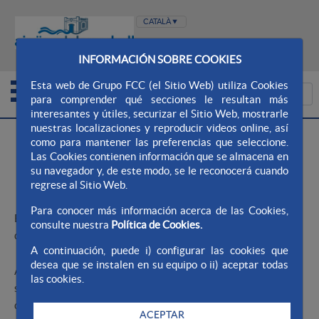
WEB AQUALIA
WEB AJUNTAMENT
INFORMACIÓN SOBRE COOKIES
Esta web de Grupo FCC (el Sitio Web) utiliza Cookies
para comprender qué secciones le resultan más
interesantes y útiles, securizar el Sitio Web, mostrarle
nuestras localizaciones y reproducir videos online, así
>
Aqualia Ayto. El Vendrell (Tomoví)
La nostra labor
como para mantener las preferencias que seleccione.
>
Sanejament
Las Cookies contienen información que se almacena en
su navegador y, de este modo, se le reconocerá cuando
regrese al Sitio Web.
Sanejament
Para conocer más información acerca de las Cookies,
El Vendrell tiene 180 kilómetros de red de alcantarillado, que
consulte nuestra
Política de Cookies.
discurren bajo los viales y las calles.
A continuación, puede i) configurar las cookies que
desea que se instalen en su equipo o ii) aceptar todas
Además, existen una serie de infraestructuras de la red de
las cookies.
saneamiento que no son de propiedad municipal, sino que son
de la Agencia Catalana del Agua (ACA).
ACEPTAR