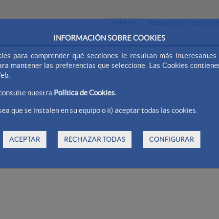
WEB AQUALIA
WEB AJUN
INFORMACIÓN SOBRE COOKIES
ies para comprender qué secciones le resultan más interesantes y 
 para mantener las preferencias que seleccione. Las Cookies contien
Web.
 consulte nuestra
Política de Cookies.
ea que se instalen en su equipo o ii) aceptar todas las cookies.
ACEPTAR
RECHAZAR TODAS
CONFIGURAR