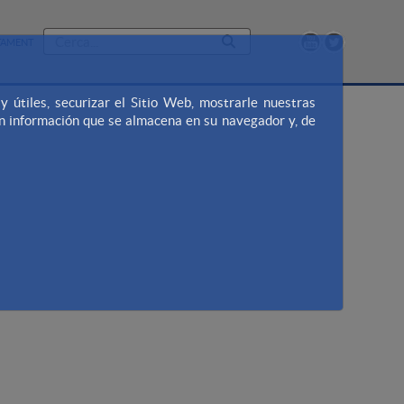
TAMENT
útiles, securizar el Sitio Web, mostrarle nuestras
en información que se almacena en su navegador y, de